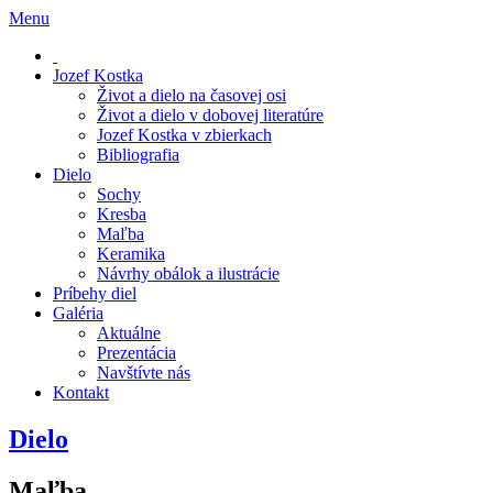
Menu
Jozef Kostka
Život a dielo na časovej osi
Život a dielo v dobovej literatúre
Jozef Kostka v zbierkach
Bibliografia
Dielo
Sochy
Kresba
Maľba
Keramika
Návrhy obálok a ilustrácie
Príbehy diel
Galéria
Aktuálne
Prezentácia
Navštívte nás
Kontakt
Dielo
Maľba