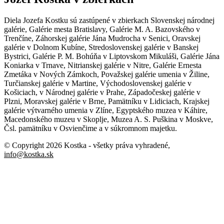
Diela Jozefa Kostku sú zastúpené v zbierkach Slovenskej národnej
galérie, Galérie mesta Bratislavy, Galérie M. A. Bazovského v
Trenčíne, Záhorskej galérie Jána Mudrocha v Senici, Oravskej
galérie v Dolnom Kubíne, Stredoslovenskej galérie v Banskej
Bystrici, Galérie P. M. Bohúňa v Liptovskom Mikuláši, Galérie Jána
Koniarka v Trnave, Nitrianskej galérie v Nitre, Galérie Ernesta
Zmetáka v Nových Zámkoch, Považskej galérie umenia v Žiline,
Turčianskej galérie v Martine, Východoslovenskej galérie v
Košiciach, v Národnej galérie v Prahe, Západočeskej galérie v
Plzni, Moravskej galérie v Brne, Pamätníku v Lidiciach, Krajskej
galérie výtvarného umenia v Zlíne, Egyptského muzea v Káhire,
Macedonského muzeu v Skoplje, Muzea A. S. Puškina v Moskve,
Čsl. pamätníku v Osvienčime a v súkromnom majetku.
© Copyright 2026 Kostka
- všetky práva vyhradené
,
info@kostka.sk