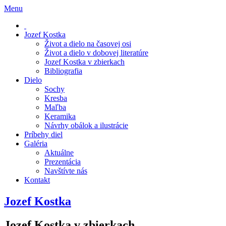
Menu
Jozef Kostka
Život a dielo na časovej osi
Život a dielo v dobovej literatúre
Jozef Kostka v zbierkach
Bibliografia
Dielo
Sochy
Kresba
Maľba
Keramika
Návrhy obálok a ilustrácie
Príbehy diel
Galéria
Aktuálne
Prezentácia
Navštívte nás
Kontakt
Jozef Kostka
Jozef Kostka v zbierkach