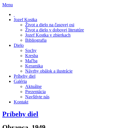
Menu
Jozef Kostka
Život a dielo na časovej osi
Život a dielo v dobovej literatúre
Jozef Kostka v zbierkach
Bibliografia
Dielo
Sochy
Kresba
Maľba
Keramika
Návrhy obálok a ilustrácie
Príbehy diel
Galéria
Aktuálne
Prezentácia
Navštívte nás
Kontakt
Príbehy diel
Obranca, 1949