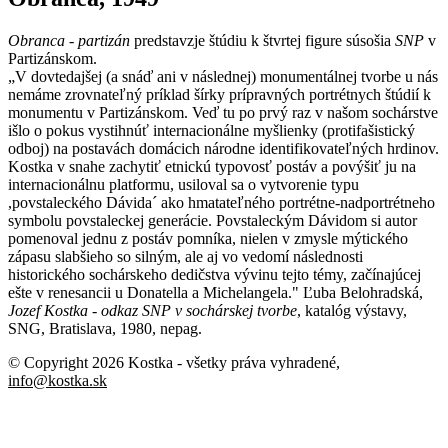
Obranca - partizán
predstavzje štúdiu k štvrtej figure súsošia
SNP
v
Partizánskom.
„V dovtedajšej (a snáď ani v následnej) monumentálnej tvorbe u nás
nemáme zrovnateľný príklad šírky prípravných portrétnych štúdií k
monumentu v Partizánskom. Veď tu po prvý raz v našom sochárstve
išlo o pokus vystihnúť internacionálne myšlienky (protifašistický
odboj) na postavách domácich národne identifikovateľných hrdinov.
Kostka v snahe zachytiť etnickú typovosť postáv a povýšiť ju na
internacionálnu platformu, usiloval sa o vytvorenie typu
,povstaleckého Dávida´ ako hmatateľného portrétne-nadportrétneho
symbolu povstaleckej generácie. Povstaleckým Dávidom si autor
pomenoval jednu z postáv pomníka, nielen v zmysle mýtického
zápasu slabšieho so silným, ale aj vo vedomí následnosti
historického sochárskeho dedičstva vývinu tejto témy, začínajúcej
ešte v renesancii u Donatella a Michelangela." Ľuba Belohradská,
Jozef Kostka - odkaz SNP v sochárskej tvorbe
, katalóg výstavy,
SNG, Bratislava, 1980, nepag.
© Copyright 2026 Kostka
- všetky práva vyhradené
,
info@kostka.sk