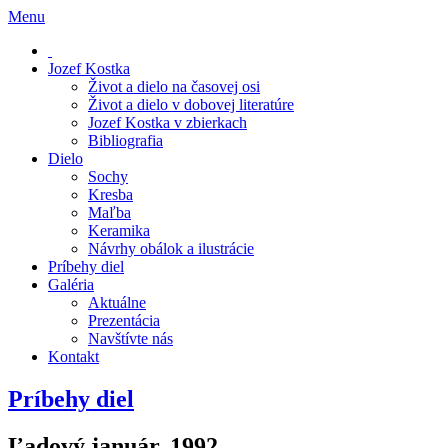
Menu
Jozef Kostka
Život a dielo na časovej osi
Život a dielo v dobovej literatúre
Jozef Kostka v zbierkach
Bibliografia
Dielo
Sochy
Kresba
Maľba
Keramika
Návrhy obálok a ilustrácie
Príbehy diel
Galéria
Aktuálne
Prezentácia
Navštívte nás
Kontakt
Príbehy diel
Ľadový január, 1992