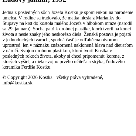
Jedna z posledných sôch Jozefa Kostku je spomienkou na narodenie
umelca. V rodine sa tradovalo, že matka niesla z Marianky do
Stupavy na krst do kostola malého Jozefa v hlbokom mraze (narodil
sa 29. januára). Socha patrí k drobnej plastike, ktorú tvoril na konci
života a nesie znaky jeho neskorézo diela. Ženská postava je pojatá
v jednoduchých tvaroch, spodná časť je odľahčená otvorom
uprostred, len v náznaku znázornená naklonená hlava nad dieťaťom
v náručí. Svojou drobnou plastikou, ktorú tvoril Kostka v
posledných rokoch života, akoby si chcel pripomenúť korene, z
ktorých vyšiel, a diela svojho prvého učiteľa a strýka, ľudového
keramika Ferdiša Kostku.
© Copyright 2026 Kostka
- všetky práva vyhradené
,
info@kostka.sk