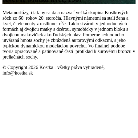
Metamorfózy, i tak by sa dala nazvať veľká skupina Kostkových
sôch zo 60. rokov 20. storočia. Hlavnými námetmi sa stali žena a
kvet, či elementy z rastlinnej ríše. Takto stvárnil v jednoduchých
formách aj dvojicu matky s dcérou, symobicky v jednom bloku s
dvojicou makovičiek ako ľudských hláv. Pomerne jednoducho
utváraná hmota sochy je zbrázdená autorovými odkazmi, s jeho
typickou dynamickou modeláciou povrchu. Vo finálnej podobe
tvoria opracované a patinované časti protiklad k surovému bronzu v
preliačnách sochy.
© Copyright 2026 Kostka
- všetky práva vyhradené
,
info@kostka.sk