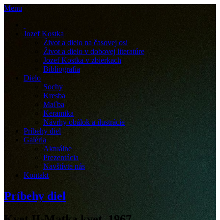
Menu
Jozef Kostka
Život a dielo na časovej osi
Život a dielo v dobovej literatúre
Jozef Kostka v zbierkach
Bibliografia
Dielo
Sochy
Kresba
Maľba
Keramika
Návrhy obálok a ilustrácie
Príbehy diel
Galéria
Aktuálne
Prezentácia
Navštívte nás
Kontakt
Príbehy diel
Kvet II-Matka kvet, 1967