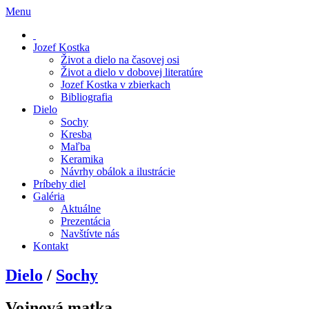
Menu
Jozef Kostka
Život a dielo na časovej osi
Život a dielo v dobovej literatúre
Jozef Kostka v zbierkach
Bibliografia
Dielo
Sochy
Kresba
Maľba
Keramika
Návrhy obálok a ilustrácie
Príbehy diel
Galéria
Aktuálne
Prezentácia
Navštívte nás
Kontakt
Dielo
/
Sochy
Vojnová matka