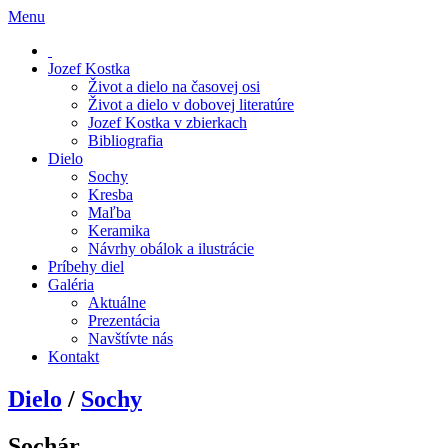
Menu
Jozef Kostka
Život a dielo na časovej osi
Život a dielo v dobovej literatúre
Jozef Kostka v zbierkach
Bibliografia
Dielo
Sochy
Kresba
Maľba
Keramika
Návrhy obálok a ilustrácie
Príbehy diel
Galéria
Aktuálne
Prezentácia
Navštívte nás
Kontakt
Dielo
/
Sochy
Sochár