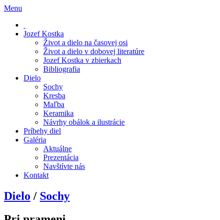
Menu
Jozef Kostka
Život a dielo na časovej osi
Život a dielo v dobovej literatúre
Jozef Kostka v zbierkach
Bibliografia
Dielo
Sochy
Kresba
Maľba
Keramika
Návrhy obálok a ilustrácie
Príbehy diel
Galéria
Aktuálne
Prezentácia
Navštívte nás
Kontakt
Dielo
/
Sochy
Pri prameni