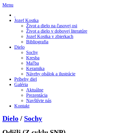
Menu
Jozef Kostka
Život a dielo na časovej osi
Život a dielo v dobovej literatúre
Jozef Kostka v zbierkach
Bibliografia
Dielo
Sochy
Kresba
Maľba
Keramika
Návrhy obálok a ilustrácie
Príbehy diel
Galéria
Aktuálne
Prezentácia
Navštívte nás
Kontakt
Dielo
/
Sochy
Odišli (Z cyklu SNP)