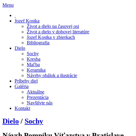
Menu
Jozef Kostka
Život a dielo na časovej osi
Život a dielo v dobovej literatúre
Jozef Kostka v zbierkach
Bibliografia
Dielo
Sochy
Kresba
Maľba
Keramika
Návrhy obálok a ilustrácie
Príbehy diel
Galéria
Aktuálne
Prezentácia
Navštívte nás
Kontakt
Dielo
/
Sochy
Návrh Pomníku Víťazstva v Bratislave