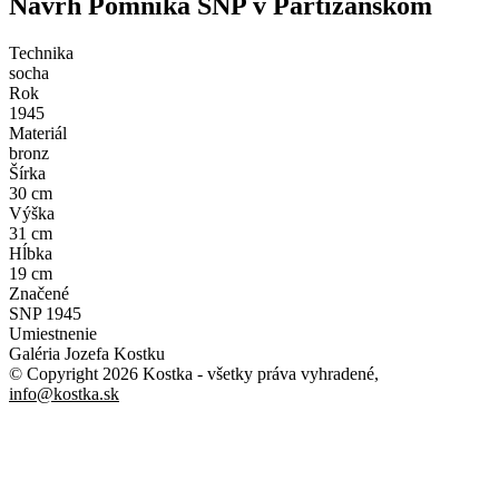
Návrh Pomníka SNP v Partizánskom
Technika
socha
Rok
1945
Materiál
bronz
Šírka
30 cm
Výška
31 cm
Hĺbka
19 cm
Značené
SNP 1945
Umiestnenie
Galéria Jozefa Kostku
© Copyright 2026 Kostka
- všetky práva vyhradené
,
info@kostka.sk