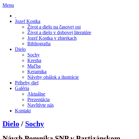
Menu
Jozef Kostka
Život a dielo na časovej osi
Život a dielo v dobovej literatúre
Jozef Kostka v zbierkach
Bibliografia
Dielo
Sochy
Kresba
Maľba
Keramika
Návrhy obálok a ilustrácie
Príbehy diel
Galéria
Aktuálne
Prezentácia
Navštívte nás
Kontakt
Dielo
/
Sochy
Návrh Pomníka SNP v Partizánskom