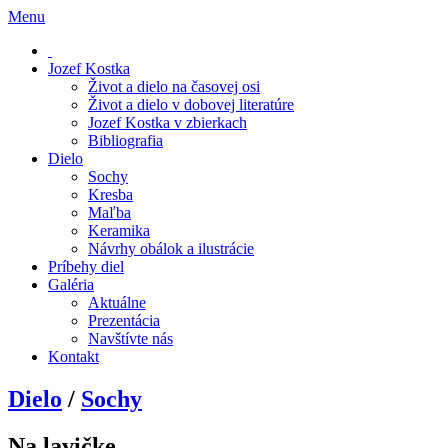
Menu
Jozef Kostka
Život a dielo na časovej osi
Život a dielo v dobovej literatúre
Jozef Kostka v zbierkach
Bibliografia
Dielo
Sochy
Kresba
Maľba
Keramika
Návrhy obálok a ilustrácie
Príbehy diel
Galéria
Aktuálne
Prezentácia
Navštívte nás
Kontakt
Dielo
/
Sochy
Na lavičke