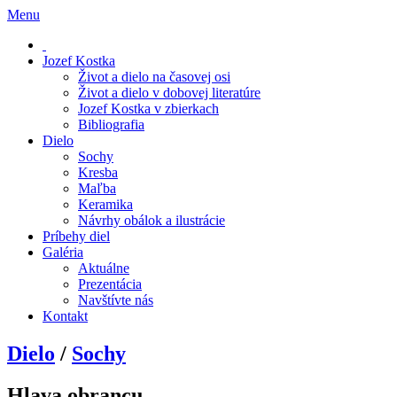
Menu
Jozef Kostka
Život a dielo na časovej osi
Život a dielo v dobovej literatúre
Jozef Kostka v zbierkach
Bibliografia
Dielo
Sochy
Kresba
Maľba
Keramika
Návrhy obálok a ilustrácie
Príbehy diel
Galéria
Aktuálne
Prezentácia
Navštívte nás
Kontakt
Dielo
/
Sochy
Hlava obrancu