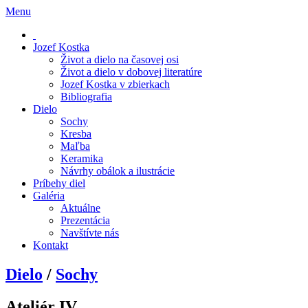
Menu
Jozef Kostka
Život a dielo na časovej osi
Život a dielo v dobovej literatúre
Jozef Kostka v zbierkach
Bibliografia
Dielo
Sochy
Kresba
Maľba
Keramika
Návrhy obálok a ilustrácie
Príbehy diel
Galéria
Aktuálne
Prezentácia
Navštívte nás
Kontakt
Dielo
/
Sochy
Ateliér IV