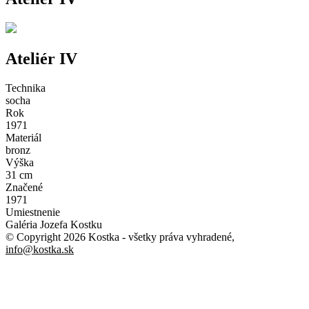
Ateliér IV
Technika
socha
Rok
1971
Materiál
bronz
Výška
31 cm
Značené
1971
Umiestnenie
Galéria Jozefa Kostku
© Copyright 2026 Kostka
- všetky práva vyhradené
,
info@kostka.sk