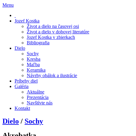
Menu
Jozef Kostka
Život a dielo na časovej osi
Život a dielo v dobovej literatúre
Jozef Kostka v zbierkach
Bibliografia
Dielo
Sochy
Kresba
Maľba
Keramika
Návrhy obálok a ilustrácie
Príbehy diel
Galéria
Aktuálne
Prezentácia
Navštívte nás
Kontakt
Dielo
/
Sochy
Akrobatka