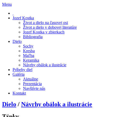
Menu
Jozef Kostka
Život a dielo na časovej osi
Život a dielo v dobovej literatúre
Jozef Kostka v zbierkach
Bibliografia
Dielo
Sochy
Kresba
Maľba
Keramika
Návrhy obálok a ilustrácie
Príbehy diel
Galéria
Aktuálne
Prezentácia
Navštívte nás
Kontakt
Dielo
/
Návrhy obálok a ilustrácie
Tŕpky