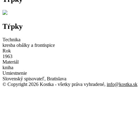
Tŕpky
Technika
kresba obálky a frontispice
Rok
1963
Materiál
kniha
Umiestnenie
Slovenský spisovateľ, Bratislava
© Copyright 2026 Kostka
- všetky práva vyhradené
,
info@kostka.sk