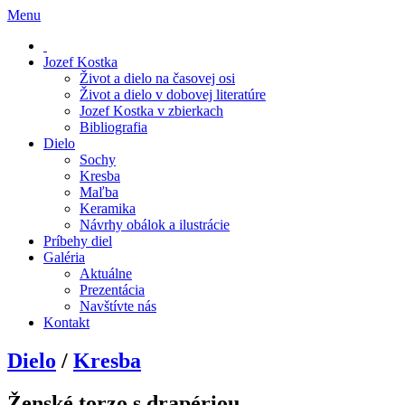
Menu
Jozef Kostka
Život a dielo na časovej osi
Život a dielo v dobovej literatúre
Jozef Kostka v zbierkach
Bibliografia
Dielo
Sochy
Kresba
Maľba
Keramika
Návrhy obálok a ilustrácie
Príbehy diel
Galéria
Aktuálne
Prezentácia
Navštívte nás
Kontakt
Dielo
/
Kresba
Ženské torzo s drapériou