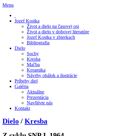
Menu
Jozef Kostka
Život a dielo na časovej osi
Život a dielo v dobovej literatúre
Jozef Kostka v zbierkach
Bibliografia
Dielo
Sochy
Kresba
Maľba
Keramika
Návrhy obálok a ilustrácie
Príbehy diel
Galéria
Aktuálne
Prezentácia
Navštívte nás
Kontakt
Dielo
/
Kresba
Z cyklu SNP I, 1964