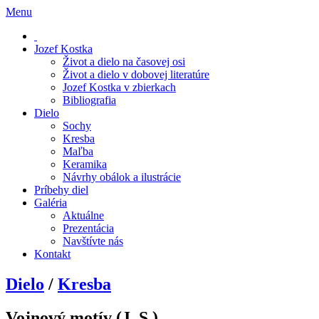
Menu
Jozef Kostka
Život a dielo na časovej osi
Život a dielo v dobovej literatúre
Jozef Kostka v zbierkach
Bibliografia
Dielo
Sochy
Kresba
Maľba
Keramika
Návrhy obálok a ilustrácie
Príbehy diel
Galéria
Aktuálne
Prezentácia
Navštívte nás
Kontakt
Dielo
/
Kresba
Vojnový motív (J. S,)