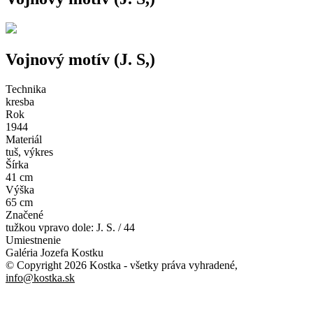
Vojnový motív (J. S,)
Technika
kresba
Rok
1944
Materiál
tuš, výkres
Šírka
41 cm
Výška
65 cm
Značené
tužkou vpravo dole: J. S. / 44
Umiestnenie
Galéria Jozefa Kostku
© Copyright 2026 Kostka
- všetky práva vyhradené
,
info@kostka.sk