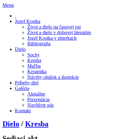
Menu
Jozef Kostka
Život a dielo na časovej osi
Život a dielo v dobovej literatúre
Jozef Kostka v zbierkach
Bibliografia
Dielo
Sochy
Kresba
Maľba
Keramika
Návrhy obálok a ilustrácie
Príbehy diel
Galéria
Aktuálne
Prezentácia
Navštívte nás
Kontakt
Dielo
/
Kresba
Sediaci akt