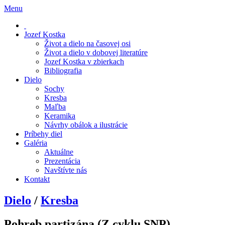
Menu
Jozef Kostka
Život a dielo na časovej osi
Život a dielo v dobovej literatúre
Jozef Kostka v zbierkach
Bibliografia
Dielo
Sochy
Kresba
Maľba
Keramika
Návrhy obálok a ilustrácie
Príbehy diel
Galéria
Aktuálne
Prezentácia
Navštívte nás
Kontakt
Dielo
/
Kresba
Pohreb partizána (Z cyklu SNP)