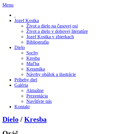
Menu
Jozef Kostka
Život a dielo na časovej osi
Život a dielo v dobovej literatúre
Jozef Kostka v zbierkach
Bibliografia
Dielo
Sochy
Kresba
Maľba
Keramika
Návrhy obálok a ilustrácie
Príbehy diel
Galéria
Aktuálne
Prezentácia
Navštívte nás
Kontakt
Dielo
/
Kresba
Oráč