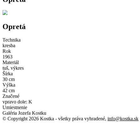
Opretá
Technika
kresba
Rok
1963
Materiál
tuš, výkres
Šírka
30 cm
Výška
42 cm
Značené
vpravo dole: K
Umiestnenie
Galéria Jozefa Kostku
© Copyright 2026 Kostka
- všetky práva vyhradené
,
info@kostka.sk