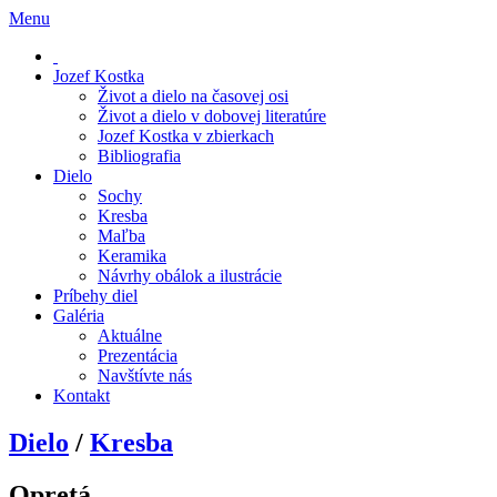
Menu
Jozef Kostka
Život a dielo na časovej osi
Život a dielo v dobovej literatúre
Jozef Kostka v zbierkach
Bibliografia
Dielo
Sochy
Kresba
Maľba
Keramika
Návrhy obálok a ilustrácie
Príbehy diel
Galéria
Aktuálne
Prezentácia
Navštívte nás
Kontakt
Dielo
/
Kresba
Opretá