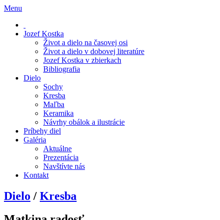
Menu
Jozef Kostka
Život a dielo na časovej osi
Život a dielo v dobovej literatúre
Jozef Kostka v zbierkach
Bibliografia
Dielo
Sochy
Kresba
Maľba
Keramika
Návrhy obálok a ilustrácie
Príbehy diel
Galéria
Aktuálne
Prezentácia
Navštívte nás
Kontakt
Dielo
/
Kresba
Matkina radosť