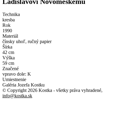
Ladislavovi Novomeskému
Technika
kresba
Rok
1990
Materiál
čínsky uhoľ, ručný papier
Šírka
42 cm
Výška
59 cm
Značené
vpravo dole: K
Umiestnenie
Galéria Jozefa Kostku
© Copyright 2026 Kostka
- všetky práva vyhradené
,
info@kostka.sk