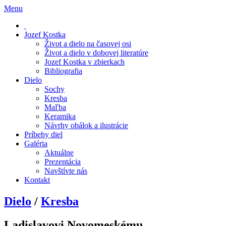
Menu
Jozef Kostka
Život a dielo na časovej osi
Život a dielo v dobovej literatúre
Jozef Kostka v zbierkach
Bibliografia
Dielo
Sochy
Kresba
Maľba
Keramika
Návrhy obálok a ilustrácie
Príbehy diel
Galéria
Aktuálne
Prezentácia
Navštívte nás
Kontakt
Dielo
/
Kresba
Ladislavovi Novomeskému