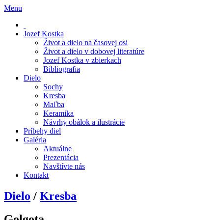
Menu
Jozef Kostka
Život a dielo na časovej osi
Život a dielo v dobovej literatúre
Jozef Kostka v zbierkach
Bibliografia
Dielo
Sochy
Kresba
Maľba
Keramika
Návrhy obálok a ilustrácie
Príbehy diel
Galéria
Aktuálne
Prezentácia
Navštívte nás
Kontakt
Dielo
/
Kresba
Golgota