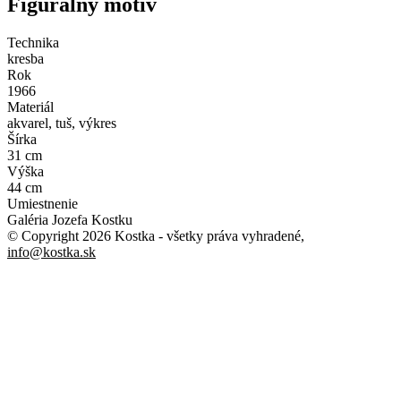
Figurálny motív
Technika
kresba
Rok
1966
Materiál
akvarel, tuš, výkres
Šírka
31 cm
Výška
44 cm
Umiestnenie
Galéria Jozefa Kostku
© Copyright 2026 Kostka
- všetky práva vyhradené
,
info@kostka.sk