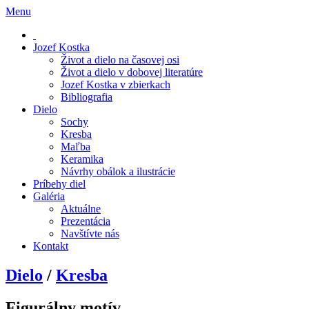
Menu
Jozef Kostka
Život a dielo na časovej osi
Život a dielo v dobovej literatúre
Jozef Kostka v zbierkach
Bibliografia
Dielo
Sochy
Kresba
Maľba
Keramika
Návrhy obálok a ilustrácie
Príbehy diel
Galéria
Aktuálne
Prezentácia
Navštívte nás
Kontakt
Dielo
/
Kresba
Figurálny motív