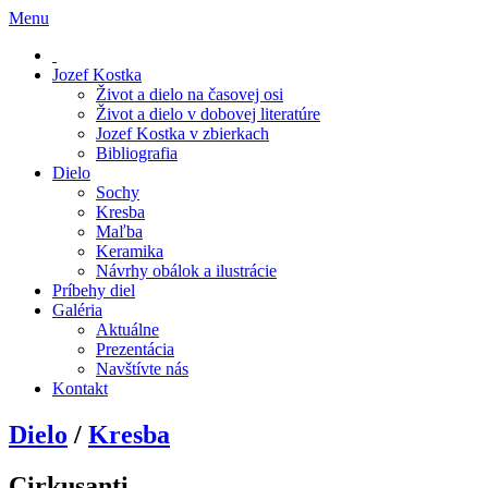
Menu
Jozef Kostka
Život a dielo na časovej osi
Život a dielo v dobovej literatúre
Jozef Kostka v zbierkach
Bibliografia
Dielo
Sochy
Kresba
Maľba
Keramika
Návrhy obálok a ilustrácie
Príbehy diel
Galéria
Aktuálne
Prezentácia
Navštívte nás
Kontakt
Dielo
/
Kresba
Cirkusanti